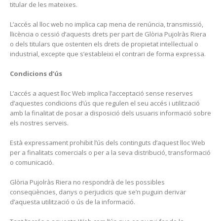
titular de les mateixes.
L’accés al lloc web no implica cap mena de renúncia, transmissió,
llicència o cessió d’aquests drets per part de Glòria Pujolràs Riera
o dels titulars que ostenten els drets de propietat intel·lectual o
industrial, excepte que s’estableixi el contrari de forma expressa.
Condicions d’ús
L’accés a aquest lloc Web implica l’acceptació sense reserves
d’aquestes condicions d’ús que regulen el seu accés i utilització
amb la finalitat de posar a disposició dels usuaris informació sobre
els nostres serveis.
Està expressament prohibit l’ús dels continguts d’aquest lloc Web
per a finalitats comercials o per a la seva distribució, transformació
o comunicació.
Glòria Pujolràs Riera no respondrà de les possibles
conseqüències, danys o perjudicis que se’n puguin derivar
d’aquesta utilització o ús de la informació.