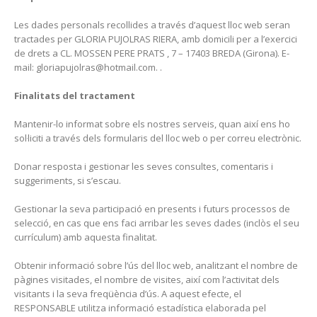
Les dades personals recollides a través d’aquest lloc web seran
tractades per GLORIA PUJOLRAS RIERA, amb domicili per a l’exercici
de drets a CL. MOSSEN PERE PRATS , 7 – 17403 BREDA (Girona). E-
mail: gloriapujolras@hotmail.com. .
Finalitats del tractament
Mantenir-lo informat sobre els nostres serveis, quan així ens ho
sol·liciti a través dels formularis del lloc web o per correu electrònic.
Donar resposta i gestionar les seves consultes, comentaris i
suggeriments, si s’escau.
Gestionar la seva participació en presents i futurs processos de
selecció, en cas que ens faci arribar les seves dades (inclòs el seu
currículum) amb aquesta finalitat.
Obtenir informació sobre l’ús del lloc web, analitzant el nombre de
pàgines visitades, el nombre de visites, així com l’activitat dels
visitants i la seva freqüència d’ús. A aquest efecte, el
RESPONSABLE utilitza informació estadística elaborada pel