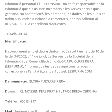
informació personal. El RESPONSABLE no es fa responsable de la
informació que els usuaris incorporin a les xarxes socials que
gestiona. No obstant això, les persones, les dades de les quals es
trobin publicades o incloses a comentaris, podran sol·licitar al
RESPONSABLE la cancel·lació d’aquestes.
AVÍS LEGAL
Identificació
En compliment amb el deure d’informació recollit en l´article 10 de
la Llei 34/2002, d’11 de juliol, de Serveis de la Societat de la
Informació i del Comerç Electrònic, GLORIA PUJOLRAS RIERA
(L’ESPURNA), l’informa que les dades aquí consignades
corresponen a l’entitat titular del lloc web LESPURNA.COM.
Denominació
: GLORIA PUJOLRAS RIERA
Domicili
: CL. MOSSEN PERE PRAT 9 1º, 17400 BREDA (GIRONA)
Telèfon
: 660134217
Mail
: gloriapujolras@hotmail.com