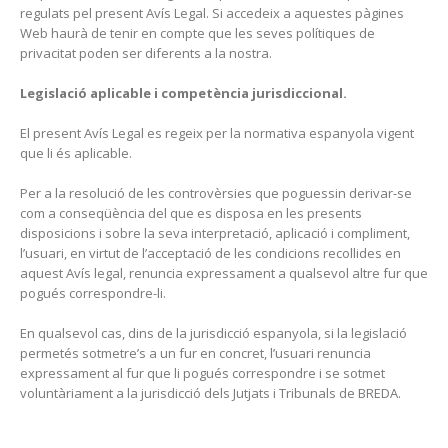
regulats pel present Avís Legal. Si accedeix a aquestes pàgines
Web haurà de tenir en compte que les seves polítiques de
privacitat poden ser diferents a la nostra.
Legislació aplicable i competència jurisdiccional.
El present Avís Legal es regeix per la normativa espanyola vigent
que li és aplicable.
Per a la resolució de les controvèrsies que poguessin derivar-se
com a conseqüència del que es disposa en les presents
disposicions i sobre la seva interpretació, aplicació i compliment,
l’usuari, en virtut de l’acceptació de les condicions recollides en
aquest Avís legal, renuncia expressament a qualsevol altre fur que
pogués correspondre-li.
En qualsevol cas, dins de la jurisdicció espanyola, si la legislació
permetés sotmetre’s a un fur en concret, l’usuari renuncia
expressament al fur que li pogués correspondre i se sotmet
voluntàriament a la jurisdicció dels Jutjats i Tribunals de BREDA.