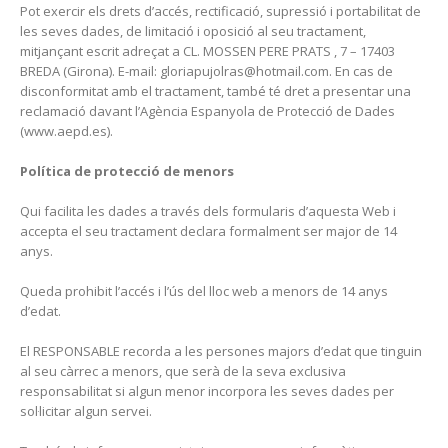
Pot exercir els drets d’accés, rectificació, supressió i portabilitat de
les seves dades, de limitació i oposició al seu tractament,
mitjançant escrit adreçat a CL. MOSSEN PERE PRATS , 7 – 17403
BREDA (Girona). E-mail: gloriapujolras@hotmail.com. En cas de
disconformitat amb el tractament, també té dret a presentar una
reclamació davant l’Agència Espanyola de Protecció de Dades
(www.aepd.es).
Política de protecció de menors
Qui facilita les dades a través dels formularis d’aquesta Web i
accepta el seu tractament declara formalment ser major de 14
anys.
Queda prohibit l’accés i l’ús del lloc web a menors de 14 anys
d’edat.
El RESPONSABLE recorda a les persones majors d’edat que tinguin
al seu càrrec a menors, que serà de la seva exclusiva
responsabilitat si algun menor incorpora les seves dades per
sol·licitar algun servei.