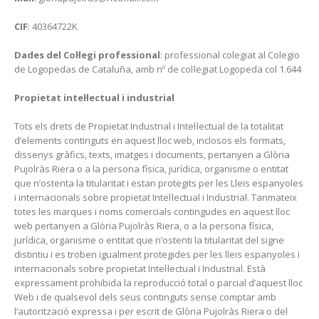
CIF
: 40364722K
Dades del Col·legi professional
: professional colegiat al Colegio
de Logopedas de Cataluña, amb nº de col·legiat Logopeda col 1.644
Propietat intel·lectual i industrial
Tots els drets de Propietat Industrial i Intel·lectual de la totalitat
d’elements continguts en aquest lloc web, inclosos els formats,
dissenys gràfics, texts, imatges i documents, pertanyen a Glòria
Pujolràs Riera o a la persona física, jurídica, organisme o entitat
que n’ostenta la titularitat i estan protegits per les Lleis espanyoles
i internacionals sobre propietat Intel·lectual i Industrial. Tanmateix
totes les marques i noms comercials contingudes en aquest lloc
web pertanyen a Glòria Pujolràs Riera, o a la persona física,
jurídica, organisme o entitat que n’ostenti la titularitat del signe
distintiu i es troben igualment protegides per les lleis espanyoles i
internacionals sobre propietat Intel·lectual i Industrial. Està
expressament prohibida la reproducció total o parcial d’aquest lloc
Web i de qualsevol dels seus continguts sense comptar amb
l’autorització expressa i per escrit de Glòria Pujolràs Riera o del