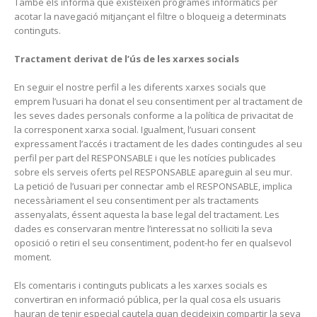
També els informa que existeixen programes informàtics per
acotar la navegació mitjançant el filtre o bloqueig a determinats
continguts.
Tractament derivat de l’ús de les xarxes socials
En seguir el nostre perfil a les diferents xarxes socials que
emprem l’usuari ha donat el seu consentiment per al tractament de
les seves dades personals conforme a la política de privacitat de
la corresponent xarxa social. Igualment, l’usuari consent
expressament l’accés i tractament de les dades contingudes al seu
perfil per part del RESPONSABLE i que les notícies publicades
sobre els serveis oferts pel RESPONSABLE apareguin al seu mur.
La petició de l’usuari per connectar amb el RESPONSABLE, implica
necessàriament el seu consentiment per als tractaments
assenyalats, éssent aquesta la base legal del tractament. Les
dades es conservaran mentre l’interessat no sol·liciti la seva
oposició o retiri el seu consentiment, podent-ho fer en qualsevol
moment.
Els comentaris i continguts publicats a les xarxes socials es
convertiran en informació pública, per la qual cosa els usuaris
hauran de tenir especial cautela quan decideixin compartir la seva