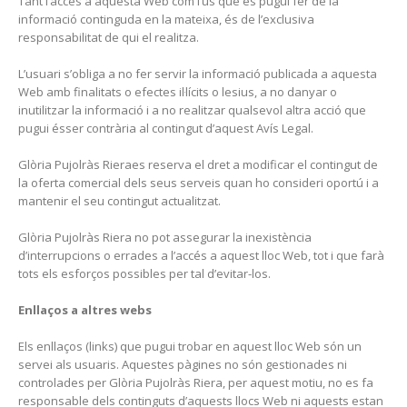
Tant l’accés a aquesta Web com l’ús que es pugui fer de la
informació continguda en la mateixa, és de l’exclusiva
responsabilitat de qui el realitza.
L’usuari s’obliga a no fer servir la informació publicada a aquesta
Web amb finalitats o efectes il·lícits o lesius, a no danyar o
inutilitzar la informació i a no realitzar qualsevol altra acció que
pugui ésser contrària al contingut d’aquest Avís Legal.
Glòria Pujolràs Rieraes reserva el dret a modificar el contingut de
la oferta comercial dels seus serveis quan ho consideri oportú i a
mantenir el seu contingut actualitzat.
Glòria Pujolràs Riera no pot assegurar la inexistència
d’interrupcions o errades a l’accés a aquest lloc Web, tot i que farà
tots els esforços possibles per tal d’evitar-los.
Enllaços a altres webs
Els enllaços (links) que pugui trobar en aquest lloc Web són un
servei als usuaris. Aquestes pàgines no són gestionades ni
controlades per Glòria Pujolràs Riera, per aquest motiu, no es fa
responsable dels continguts d’aquests llocs Web ni aquests estan